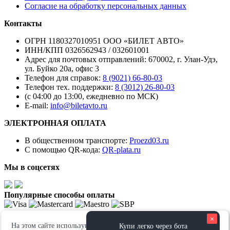
Согласие на обработку персональных данных
Контакты
ОГРН 1180327010951 ООО «БИЛЕТ АВТО»
ИНН/КПП 0326562943 / 032601001
Адрес для почтовых отправлений: 670002, г. Улан-Удэ,
ул. Буйко 20а, офис 3
Телефон для справок:
8 (9021) 66-80-03
Телефон тех. поддержки:
8 (3012) 26-80-03
(с 04:00 до 13:00, ежедневно по МСК)
E-mail:
info@biletavto.ru
ЭЛЕКТРОННАЯ ОПЛАТА
В общественном транспорте:
Proezd03.ru
С помощью QR-кода:
QR-plata.ru
Мы в соцсетях
Популярные способы оплаты
×
Мы используем информацию, зарегистрированную в
файлах «cookies»
, в
На этом сайте используются файлы cookie. Продолжая просмотр
Купи легко через бота