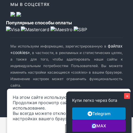
МЫ В СОЦСЕТЯХ
Популярные способы оплаты
файлах
Мы используем информацию, зарегистрированную в
«cookies»
, в частности, в рекламных и статистических целях,
а также для того, чтобы адаптировать наши сайты к
индивидуальным потребностям Пользователей. Вы можете
изменить настройки касающиеся «cookies» в вашем браузере.
Изменение настроек может ограничить функциональность
сайта.
×
На этом сайте используются файлы cookie.
Купи легко через бота
biletavto.ru
© 2014-2026 Сайт заказа билетов на автобус. Все
Продолжая просмотр сайта, вы разрешаете их
использование.
права защищены.
Вы всегда можете отключить файлы cookie в
Telegram
настройках вашего браузера.
MAX
Закрыть
Подробнее