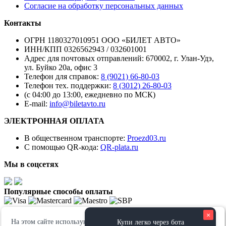
Согласие на обработку персональных данных
Контакты
ОГРН 1180327010951 ООО «БИЛЕТ АВТО»
ИНН/КПП 0326562943 / 032601001
Адрес для почтовых отправлений: 670002, г. Улан-Удэ,
ул. Буйко 20а, офис 3
Телефон для справок:
8 (9021) 66-80-03
Телефон тех. поддержки:
8 (3012) 26-80-03
(с 04:00 до 13:00, ежедневно по МСК)
E-mail:
info@biletavto.ru
ЭЛЕКТРОННАЯ ОПЛАТА
В общественном транспорте:
Proezd03.ru
С помощью QR-кода:
QR-plata.ru
Мы в соцсетях
Популярные способы оплаты
×
Мы используем информацию, зарегистрированную в
файлах «cookies»
, в
На этом сайте используются файлы cookie. Продолжая просмотр
Купи легко через бота