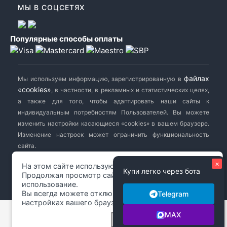
МЫ В СОЦСЕТЯХ
Популярные способы оплаты
файлах
Мы используем информацию, зарегистрированную в
«cookies»
, в частности, в рекламных и статистических целях,
а также для того, чтобы адаптировать наши сайты к
индивидуальным потребностям Пользователей. Вы можете
изменить настройки касающиеся «cookies» в вашем браузере.
Изменение настроек может ограничить функциональность
сайта.
×
На этом сайте используются файлы cookie.
Купи легко через бота
biletavto.ru
© 2014-2026 Сайт заказа билетов на автобус. Все
Продолжая просмотр сайта, вы разрешаете их
использование.
права защищены.
Вы всегда можете отключить файлы cookie в
Telegram
настройках вашего браузера.
MAX
Закрыть
Подробнее