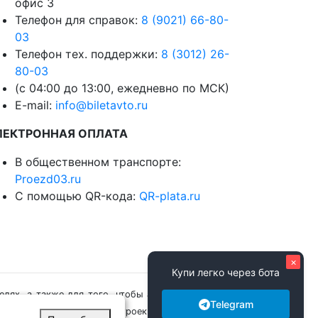
офис 3
Телефон для справок:
8 (9021) 66-80-
03
Телефон тех. поддержки:
8 (3012) 26-
80-03
(с 04:00 до 13:00, ежедневно по МСК)
E-mail:
info@biletavto.ru
ЛЕКТРОННАЯ ОПЛАТА
В общественном транспорте:
Proezd03.ru
С помощью QR-кода:
QR-plata.ru
×
Купи легко через бота
целях, а также для того, чтобы адаптировать наши
Telegram
 браузере. Изменение настроек может ограничить