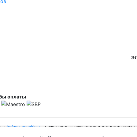
сов
Э
бы оплаты
ю в
файлах «cookies»
, в частности, в рекламных и статистических 
елей. Вы можете изменить настройки касающиеся «cookies» в вашем