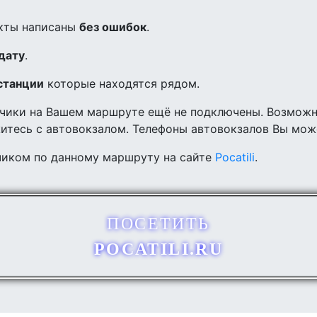
ункты написаны
без ошибок
.
дату
.
станции
которые находятся рядом.
зчики на Вашем маршруте ещё не подключены. Возможно
итесь с автовокзалом. Телефоны автовокзалов Вы мож
тчиком по данному маршруту на сайте
Pocatili
.
ПОСЕТИТЬ
POCATILI.RU